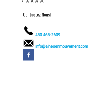
A
A
A
A
Contactez Nous!
450 465-2609
info@ainesenmouvement.com